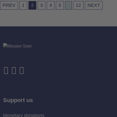
PREV
1
2
3
4
5
…
12
NEXT
Support us
Monetary donations