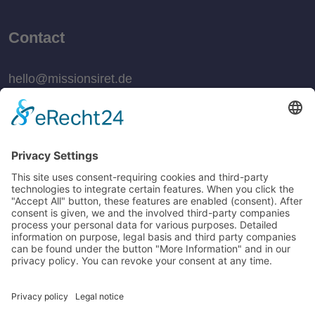
Contact
hello@missionsiret.de
Bank details for monetary donations
(deductible according to §10 EStG)
Westfälische Genossenschaft des Johanniterordens
IBAN: DE52 4944 0043 0320 0060 02
BIC: COBADEFFXXX
Purpose: "Siret"