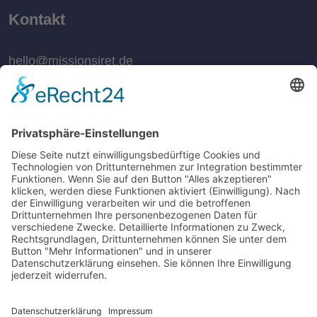
Kontakt
hello@missionsiret.de
Unser Spendenkonto
Westfälische Genossenschaft des Johanniterordens
IBAN: DE52 4944 0043 0320 0060 02
BIC: COBADEFFXXX
Verwendungszweck: »Siret«
Für Spenden ab 300€ wird eine Adresse für die
Ausstellung einer Spendenquittung benötigt.