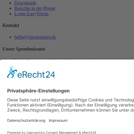
Downloads
Berichte in der Presse
Login EasyVerein
Kontakt
hello@missionsiret.de
Unser Spendenkonto
Westfälische Genossenschaft des Johanniterordens
IBAN: DE52 4944 0043 0320 0060 02
BIC: COBADEFFXXX
Verwendungszweck: »Siret«
Für Spenden ab 300€ wird eine Adresse für die Ausstellung einer Spe
© 2026 Mission Siret
Datenschutz
Impressum