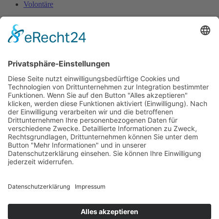
Volontäre
Weitere Informationen
Downloads
Berichte in der Presse
Login EasyVerein
Kontakt
hello@missionsiret.de
Unser Spendenkonto
Westfälische Genossenschaft des Johanniterordens
IBAN: DE52 4944 0043 0320 0060 02
BIC: COBADEFFXXX
Verwendungszweck: »Siret«
Für Spenden ab 300€ wird eine Adresse für die Ausstellung einer
Spendenquittung benötigt.
© 2026 Mission Siret
Datenschutz